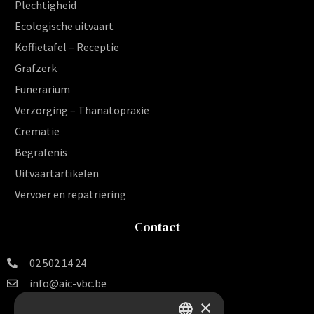
Plechtigheid
Ecologische uitvaart
Koffietafel – Receptie
Grafzerk
Funerarium
Verzorging – Thanatopraxie
Crematie
Begrafenis
Uitvaartartikelen
Vervoer en repatriëring
Contact
02 502 14 24
info@aic-vbc.be
×
Vereniging voor