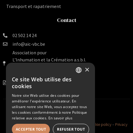
Transport et rapatriement
Contact
02 502 14 24
info@aic-vbc.be
Association pour
L’Inhumation et la Crémation a.s.b.l.
Rue Van Artevelde 140 Bte 16
×
1000 Bruxelles
Ce site Web utilise des
DUTCH
BE 0456.099.938
cookies
FRENCH
Notre site Web utilise des cookies pour
améliorer l'expérience utilisateur. En
utilisant notre site Web, vous acceptez tous
les cookies conformément à notre Politique
relative aux cookies.
En savoir plus
©2026 AIC HEIRBRANT VBC. All Rights Reserved –
Cookie policy
–
Privacy
ACCEPTER TOUT
REFUSER TOUT
policy
–
Sitemap