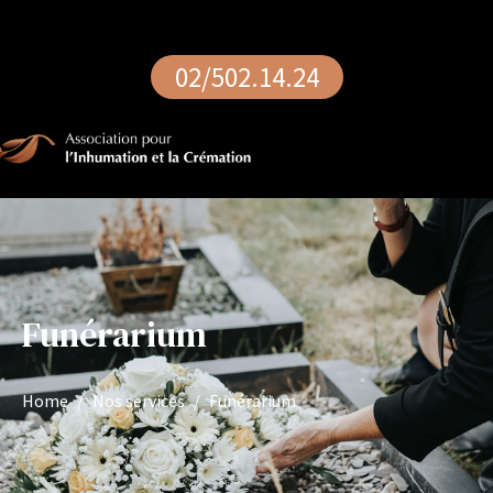
02/502.14.24
Funérarium
Home
Nos services
Funérarium