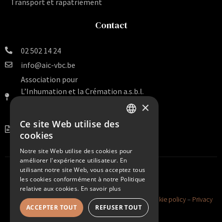
Transport et rapatriement
Contact
02 502 14 24
info@aic-vbc.be
Association pour
L’Inhumation et la Crémation a.s.b.l.
Rue Van Artevelde 140 Bte 16
×
1000 Bruxelles
Ce site Web utilise des
DUTCH
BE 0456.099.938
cookies
FRENCH
Notre site Web utilise des cookies pour
améliorer l'expérience utilisateur. En
utilisant notre site Web, vous acceptez tous
les cookies conformément à notre Politique
relative aux cookies.
En savoir plus
©2026 AIC HEIRBRANT VBC. All Rights Reserved –
Cookie policy
–
Privacy
ACCEPTER TOUT
REFUSER TOUT
policy
–
Sitemap