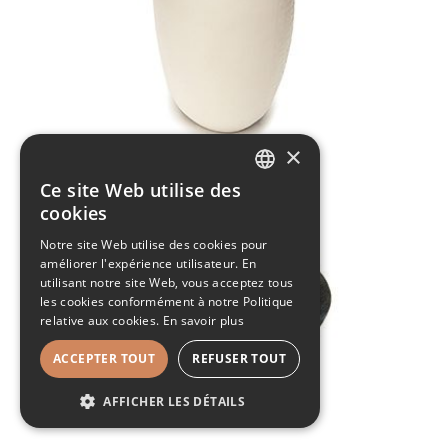
×
Ce site Web utilise des
DUTCH
cookies
FRENCH
Notre site Web utilise des cookies pour
améliorer l'expérience utilisateur. En
utilisant notre site Web, vous acceptez tous
les cookies conformément à notre Politique
relative aux cookies.
En savoir plus
ACCEPTER TOUT
REFUSER TOUT
AFFICHER LES DÉTAILS
STRICTEMENT NÉCESSAIRES