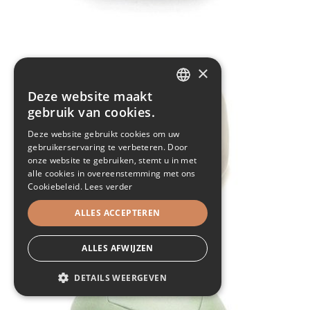
×
Deze website maakt
DUTCH
gebruik van cookies.
FRENCH
Deze website gebruikt cookies om uw
gebruikerservaring te verbeteren. Door
onze website te gebruiken, stemt u in met
alle cookies in overeenstemming met ons
Cookiebeleid.
Lees verder
ALLES ACCEPTEREN
ALLES AFWIJZEN
DETAILS WEERGEVEN
STRIKT NOODZAKELIJK