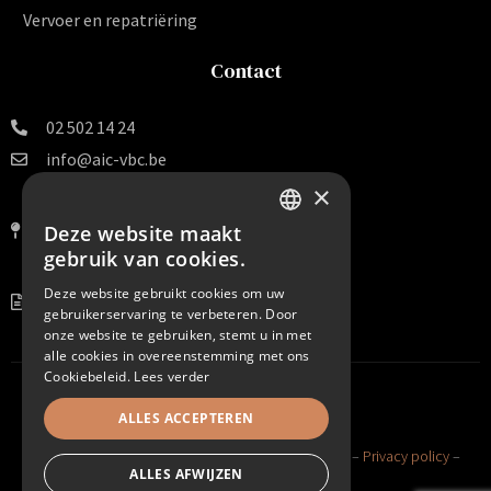
Vervoer en repatriëring
Contact
02 502 14 24
info@aic-vbc.be
×
Vereniging voor
Begrafenissen en Crematies v.z.w.
Deze website maakt
DUTCH
Van Arteveldestraat 140 B 16
gebruik van cookies.
1000 Brussel
FRENCH
Deze website gebruikt cookies om uw
BE 0456.099.938
gebruikerservaring te verbeteren. Door
onze website te gebruiken, stemt u in met
alle cookies in overeenstemming met ons
Cookiebeleid.
Lees verder
ALLES ACCEPTEREN
©2025 AIC VBC. All Rights Reserved –
Cookie policy
–
Privacy policy
–
ALLES AFWIJZEN
Sitemap