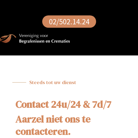
02/502.14.24
Steeds tot uw dienst
Contact 24u/24 & 7d/7
Aarzel niet ons te
contacteren.