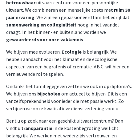
betrouwbaar
uitvaartcentrum voor een persoonlijke
uitvaart. We combineren een menselijke toets met
ruim
30
jaar ervaring
. We zijn een gepassioneerd familiebedrijf dat
samenwerking
en collegialiteit
hoog in het vaandel
draagt. In het binnen- en buitenland worden we
gewaardeerd voor onze vakkennis
.
We blijven mee evolueren.
Ecologie
is belangrijk. We
hebben aandacht voor het klimaat en de ecologische
aspecten van een begrafenis of crematie. V.B.C. wil hier een
vernieuwende rol te spelen.
Ondanks het familiegegeven zetten we ook in op diploma’s.
We blijven ons
bijscholen
om actueel te blijven. Dit is een
vanzelfsprekendheid voor ieder die met passie werkt. Zo
verfijnen we onze kwalitatieve dienstverlening voor u.
Bent u op zoek naar een geschikt uitvaartcentrum? Dan
vindt u
transparantie
in de kostenbegroting wellicht
belangrijk. We werken met wederzijds vertrouwen en