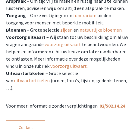
Afspraak
– Om tijd vrij te maken en rustig naar u te kunnen
luisteren, adviseren wij u om altijd een afspraak te maken.
Toegang
– Onze vestigingen en
funerarium
bieden
toegang voor mensen met beperkte mobiliteit.
Bloemen
– Grote selectie
zijden
en
natuurlijke bloemen
.
Voorzorg uitvaart
– Wij staan tot uw beschikking om al uw
vragen aangaande
voorzorg uitvaart
te beantwoorden. We
helpen en informeren u bij uw keuze om later uw dierbaren
te ontlasten. Meer informatie over deze mogelijkheden
vind u in onze rubriek
voorzorg uitvaart.
Uitvaartartikelen
– Grote selectie
van
uitvaartartikelen
(urnen, foto’s, lijsten, gedenkstenen,
…).
Voor meer informatie zonder verplichtingen:
02/502.14.24
Contact