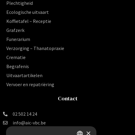
Plechtigheid
Ecologische uitvaart
Koffietafel – Receptie
Grafzerk
Funerarium
Verzorging – Thanatopraxie
Crematie
Begrafenis
Uitvaartartikelen
Vervoer en repatriëring
Contact
02 502 14 24
info@aic-vbc.be
×
Vereniging voor