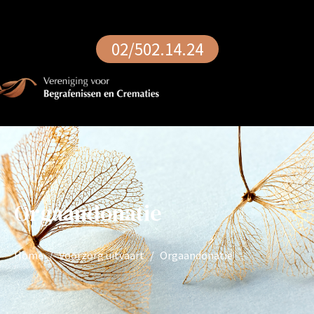
02/502.14.24
Orgaandonatie
Home
Voorzorg uitvaart
Orgaandonatie