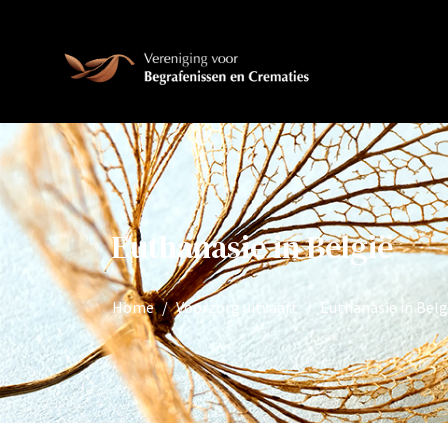
Euthanasie in België
Home
Voorzorg uitvaart
Euthanasie in Belg