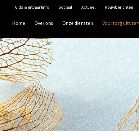
Gids & uitvaartinfo
Sociaal
Actueel
Rouwberichten
Home
Over ons
Onze diensten
Voorzorg uitvaar
ië