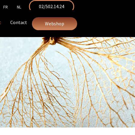
02/502.14.24
FR
NL
t
Contact
Webshop