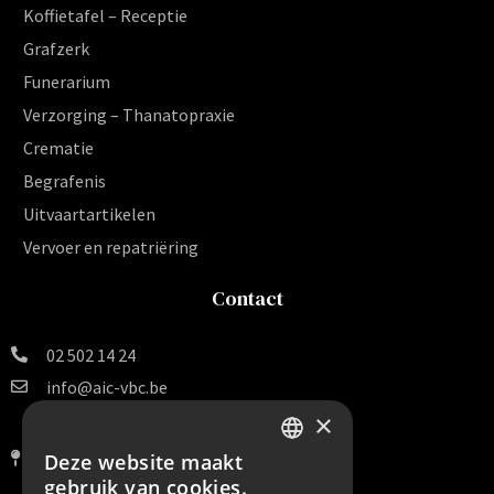
Koffietafel – Receptie
Grafzerk
Funerarium
Verzorging – Thanatopraxie
Crematie
Begrafenis
Uitvaartartikelen
Vervoer en repatriëring
Contact
02 502 14 24
info@aic-vbc.be
×
Vereniging voor
Begrafenissen en Crematies v.z.w.
Deze website maakt
DUTCH
Van Arteveldestraat 140 B 16
gebruik van cookies.