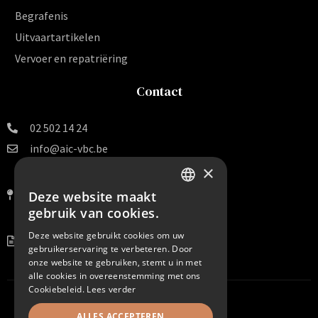
Begrafenis
Uitvaartartikelen
Vervoer en repatriëring
Contact
02 502 14 24
info@aic-vbc.be
×
Vereniging voor
Begrafenissen en Crematies v.z.w.
Deze website maakt
DUTCH
Van Arteveldestraat 140 B 16
gebruik van cookies.
1000 Brussel
FRENCH
Deze website gebruikt cookies om uw
BE 0456.099.938
gebruikerservaring te verbeteren. Door
onze website te gebruiken, stemt u in met
alle cookies in overeenstemming met ons
Cookiebeleid.
Lees verder
ALLES ACCEPTEREN