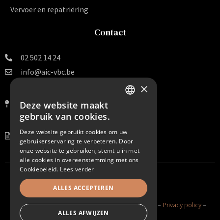
Vervoer en repatriëring
Contact
02 502 14 24
info@aic-vbc.be
×
Vereniging voor
Begrafenissen en Crematies v.z.w.
Deze website maakt
DUTCH
Van Arteveldestraat 140 B 16
gebruik van cookies.
1000 Brussel
FRENCH
Deze website gebruikt cookies om uw
BE 0456.099.938
gebruikerservaring te verbeteren. Door
onze website te gebruiken, stemt u in met
alle cookies in overeenstemming met ons
Cookiebeleid.
Lees verder
ALLES ACCEPTEREN
©2025 AIC VBC. All Rights Reserved –
Cookie policy
–
Privacy policy
–
ALLES AFWIJZEN
Sitemap