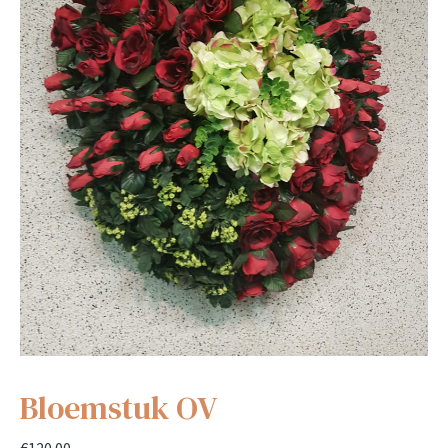
Bloemstuk OV
€
120.00