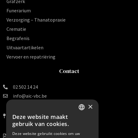
Grafzerk
Funerarium
Verzorging – Thanatopraxie
Crematie
Begrafenis
Uitvaartartikelen
Vervoer en repatriëring
Contact
02 502 14 24
info@aic-vbc.be
×
Vereniging voor
Begrafenissen en Crematies v.z.w.
Deze website maakt
DUTCH
Van Arteveldestraat 140 B 16
gebruik van cookies.
1000 Brussel
FRENCH
Deze website gebruikt cookies om uw
BE 0456.099.938