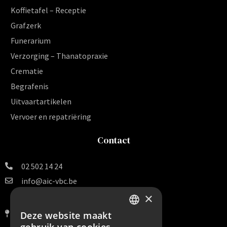
Koffietafel – Receptie
Grafzerk
Funerarium
Verzorging – Thanatopraxie
Crematie
Begrafenis
Uitvaartartikelen
Vervoer en repatriëring
Contact
02 502 14 24
info@aic-vbc.be
×
Vereniging voor
Begrafenissen en Crematies v.z.w.
Deze website maakt
DUTCH
Van Arteveldestraat 140 B 16