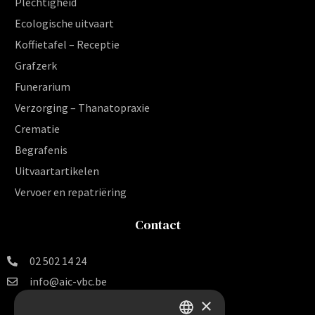
Plechtigheid
Ecologische uitvaart
Koffietafel – Receptie
Grafzerk
Funerarium
Verzorging – Thanatopraxie
Crematie
Begrafenis
Uitvaartartikelen
Vervoer en repatriëring
Contact
02 502 14 24
info@aic-vbc.be
×
Vereniging voor