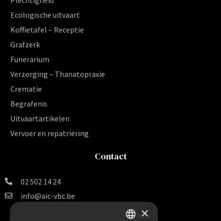
Ecologische uitvaart
Koffietafel – Receptie
Grafzerk
Funerarium
Verzorging – Thanatopraxie
Crematie
Begrafenis
Uitvaartartikelen
Vervoer en repatriëring
Contact
02 502 14 24
info@aic-vbc.be
×
Vereniging voor