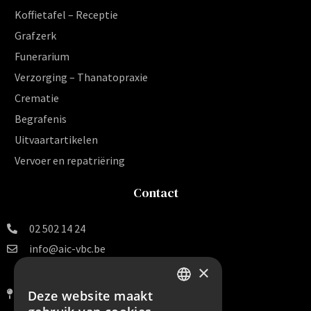
Koffietafel – Receptie
Grafzerk
Funerarium
Verzorging – Thanatopraxie
Crematie
Begrafenis
Uitvaartartikelen
Vervoer en repatriëring
Contact
02 502 14 24
info@aic-vbc.be
×
Vereniging voor
Begrafenissen en Crematies v.z.w.
Deze website maakt
DUTCH
Van Arteveldestraat 140 B 16