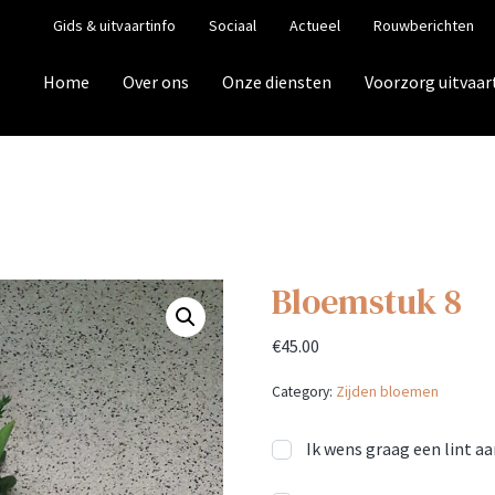
Gids & uitvaartinfo
Sociaal
Actueel
Rouwberichten
Home
Over ons
Onze diensten
Voorzorg uitvaar
Bloemstuk 8
€
45.00
Category:
Zijden bloemen
Ik wens graag een lint a