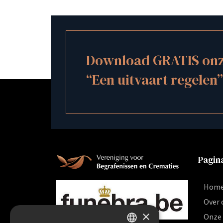
Download GRATIS onze
“Een uitvaart regelen”
Pagina
Hom
Over 
×
Onze 