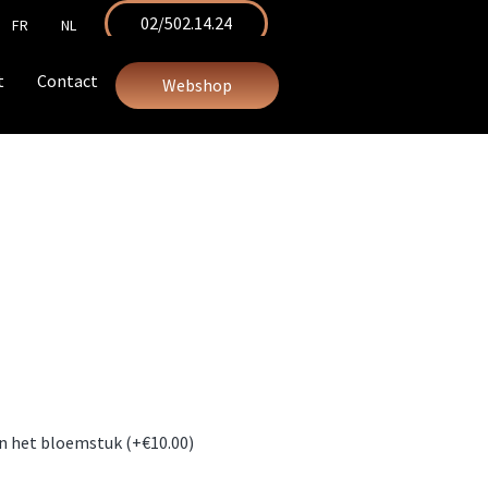
02/502.14.24
FR
NL
t
Contact
Webshop
an het bloemstuk (+
€
10.00
)