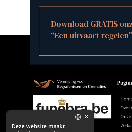
Download GRATIS onze
“Een uitvaart regelen”
Pagina
Hom
Over 
×
Onze 
Webs
Deze website maakt
DUTCH