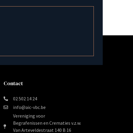
Contact
02 502 14 24
info@aic-vbc.be
Vereniging voor
Begrafenissen en Crematies v.z.w.
Van Arteveldestraat 140 B 16