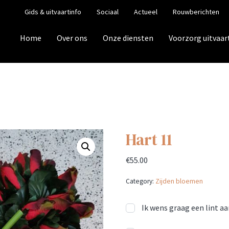
Gids & uitvaartinfo
Sociaal
Actueel
Rouwberichten
Home
Over ons
Onze diensten
Voorzorg uitvaar
Hart 11
€
55.00
Category:
Zijden bloemen
Ik wens graag een lint a