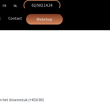
02/502.14.24
FR
NL
t
Contact
Webshop
an het bloemstuk (+
€
10.00
)