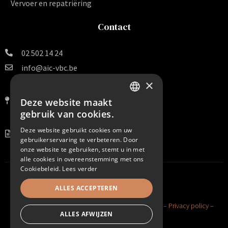
Vervoer en repatriëring
Contact
02 502 14 24
info@aic-vbc.be
×
Vereniging voor
Begrafenissen en Crematies v.z.w.
Deze website maakt
DUTCH
Van Arteveldestraat 140 B 16
gebruik van cookies.
1000 Brussel
FRENCH
Deze website gebruikt cookies om uw
BE 0456.099.938
gebruikerservaring te verbeteren. Door
onze website te gebruiken, stemt u in met
alle cookies in overeenstemming met ons
Cookiebeleid.
Lees verder
ALLES ACCEPTEREN
©2025 AIC VBC. All Rights Reserved –
Cookie policy
–
Privacy policy
–
ALLES AFWIJZEN
Sitemap