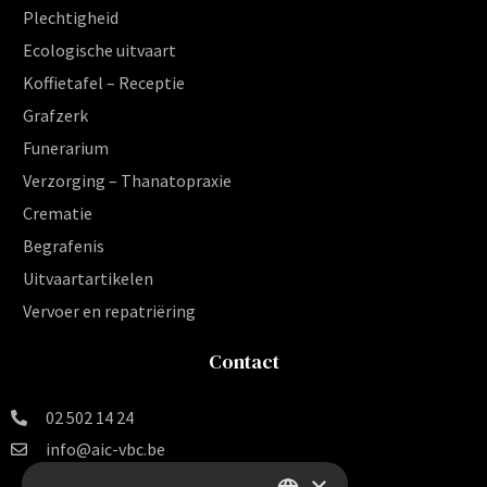
Plechtigheid
Ecologische uitvaart
Koffietafel – Receptie
Grafzerk
Funerarium
Verzorging – Thanatopraxie
Crematie
Begrafenis
Uitvaartartikelen
Vervoer en repatriëring
Contact
02 502 14 24
info@aic-vbc.be
×
Vereniging voor