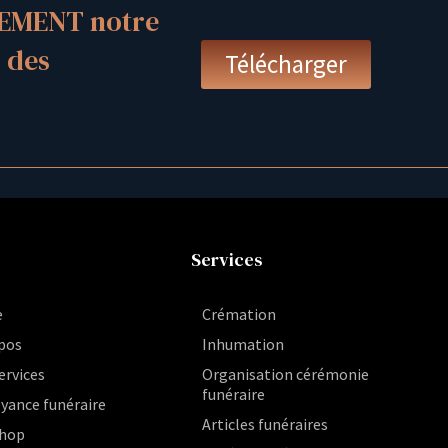
EMENT notre
 des
Télécharger
Services
e
Crémation
pos
Inhumation
ervices
Organisation cérémonie
funéraire
yance funéraire
Articles funéraires
hop