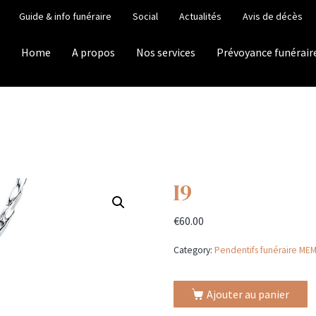
Guide & info funéraire
Social
Actualités
Avis de décès
Home
A propos
Nos services
Prévoyance funérair
I9
€
60.00
Category:
Pendentifs funéraire ME
Ajouter au panier