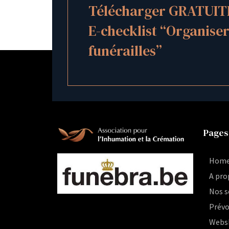
Télécharger GRATUIT
E-checklist “Organiser
funérailles”
Pages
Hom
A pro
Nos s
Prévo
Webs