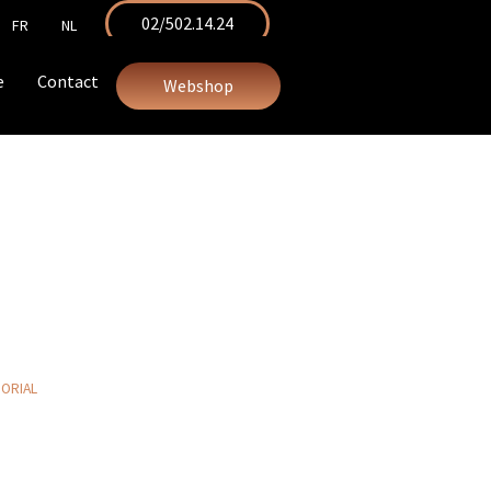
02/502.14.24
FR
NL
e
Contact
Webshop
MORIAL