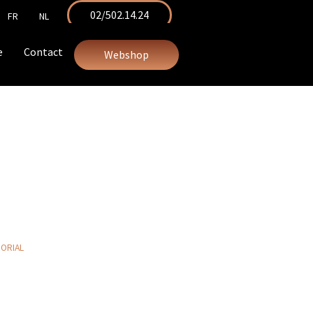
02/502.14.24
FR
NL
e
Contact
Webshop
MORIAL