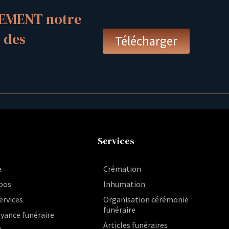
EMENT notre
 des
Télécharger
Services
e
Crémation
pos
Inhumation
ervices
Organisation cérémonie
funéraire
yance funéraire
Articles funéraires