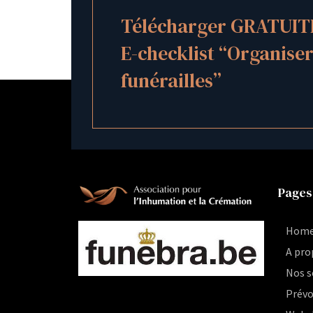
Télécharger GRATUIT
E-checklist “Organiser
funérailles”
Pages
Hom
A pro
Nos s
Prévo