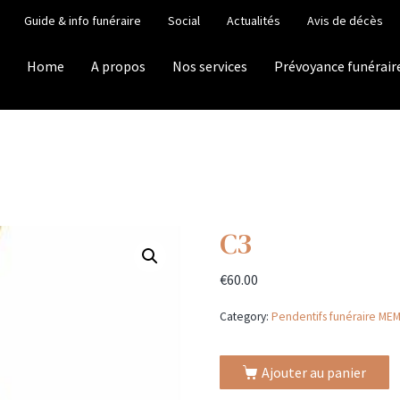
Guide & info funéraire
Social
Actualités
Avis de décès
Home
A propos
Nos services
Prévoyance funérair
C3
€
60.00
Category:
Pendentifs funéraire ME
Ajouter au panier