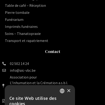
Table de café – Réception
Pierre tombale
Funérarium
Imprimés funéraires
Soins – Thanatopraxie
Transport et rapatriement
Contact
02 502 14 24
info@aic-vbc.be
Association pour
L’Inhumation et la Crémation a.s.b.l.
Rue Van Artevelde 140 Bte 16
×
1000 Bruxelles
Ce site Web utilise des
DUTCH
BE 0456.099.938
cookies