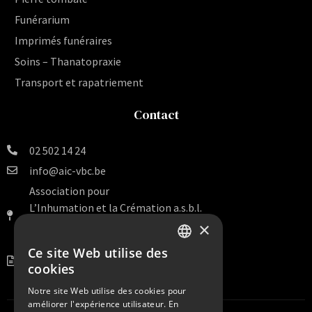
Funérarium
Imprimés funéraires
Soins – Thanatopraxie
Transport et rapatriement
Contact
02 502 14 24
info@aic-vbc.be
Association pour
L’Inhumation et la Crémation a.s.b.l.
Rue Van Artevelde 140 Bte 16
×
1000 Bruxelles
Ce site Web utilise des
DUTCH
BE 0456.099.938
cookies
FRENCH
Notre site Web utilise des cookies pour
améliorer l'expérience utilisateur. En