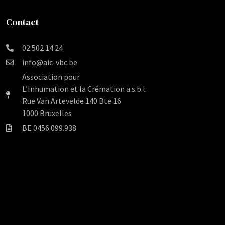
Contact
02 502 14 24
info@aic-vbc.be
Association pour
L’Inhumation et la Crémation a.s.b.l.
Rue Van Artevelde 140 Bte 16
1000 Bruxelles
BE 0456.099.938