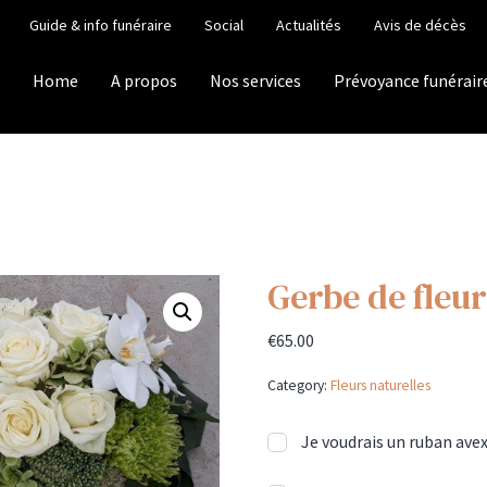
Guide & info funéraire
Social
Actualités
Avis de décès
Home
A propos
Nos services
Prévoyance funérair
Gerbe de fleur
€
65.00
Category:
Fleurs naturelles
Je voudrais un ruban avex