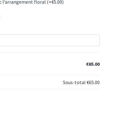
c l’arrangement floral (+
€
5.00
)
x
€65.00
Sous-total
€65.00