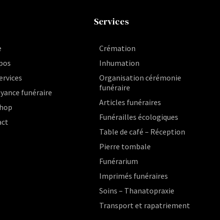
Services
e
Crémation
pos
Inhumation
ervices
Organisation cérémonie
funéraire
yance funéraire
Articles funéraires
hop
Funérailles écologiques
act
Table de café – Réception
Pierre tombale
Funérarium
Imprimés funéraires
Soins – Thanatopraxie
Transport et rapatriement