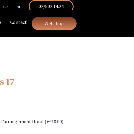
02/502.14.24
FR
NL
e
Contact
Webshop
s 17
 l’arrangement floral (+
€
10.00
)