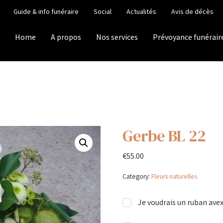
Guide & info funéraire
Social
Actualités
Avis de décès
Home
A propos
Nos services
Prévoyance funérair
Gerbe BL 22
€
55.00
Category:
Fleurs naturelles
Je voudrais un ruban avex