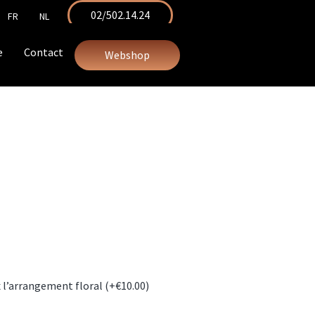
02/502.14.24
FR
NL
e
Contact
Webshop
 l’arrangement floral (+
€
10.00
)