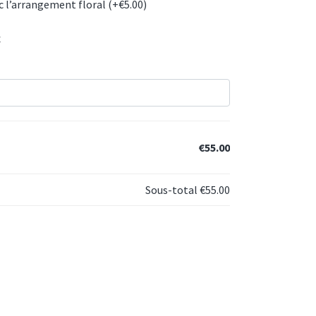
c l’arrangement floral (+
€
5.00
)
x
€55.00
Sous-total
€55.00