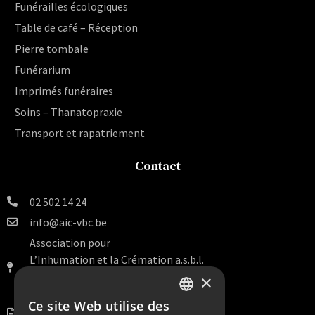
Funérailles écologiques
Table de café – Réception
Pierre tombale
Funérarium
Imprimés funéraires
Soins – Thanatopraxie
Transport et rapatriement
Contact
02 502 14 24
info@aic-vbc.be
Association pour
L’Inhumation et la Crémation a.s.b.l.
Rue Van Artevelde 140 Bte 16
×
1000 Bruxelles
Ce site Web utilise des
DUTCH
BE 0456.099.938