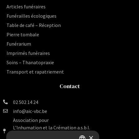
Articles funéraires
Funérailles écologiques
Table de café – Réception
Pierre tombale
Funérarium
Imprimés funéraires
Soins – Thanatopraxie
Transport et rapatriement
Contact
02 502 14 24
info@aic-vbc.be
Association pour
L’Inhumation et la Crémation a.s.b.l.
Rue Van Artevelde 140 Bte 16
×