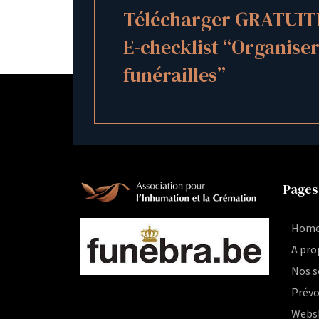
Télécharger GRATUIT
E-checklist “Organiser
funérailles”
Pages
Hom
A pro
Nos s
Prévo
Webs