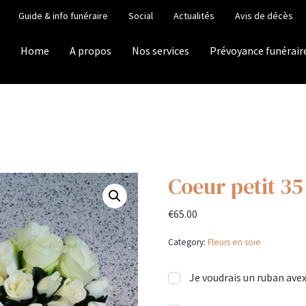
Guide & info funéraire
Social
Actualités
Avis de décès
Home
A propos
Nos services
Prévoyance funérair
Coeur petit 35
€
65.00
Category:
Fleurs en soie
Je voudrais un ruban avex