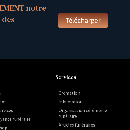
EMENT notre
 des
Télécharger
Services
e
Crémation
pos
Inhumation
ervices
Organisation cérémonie
funéraire
yance funéraire
Articles funéraires
hop