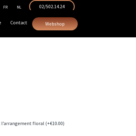
02/502.14.24
FR
NL
e
Contact
Webshop
 l’arrangement floral (+
€
10.00
)