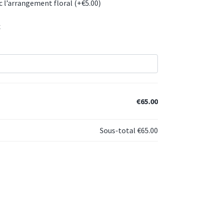
c l’arrangement floral (+
€
5.00
)
x
€65.00
Sous-total
€65.00