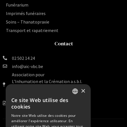
Funérarium
Imprimés funéraires
Soins – Thanatopraxie
Transport et rapatriement
Contact
02 502 14 24
info@aic-vbc.be
Association pour
L’Inhumation et la Crémation a.s.b.l.
Rue Van Artevelde 140 Bte 16
×
1000 Bruxelles
Ce site Web utilise des
DUTCH
BE 0456.099.938
cookies
FRENCH
Notre site Web utilise des cookies pour
améliorer l'expérience utilisateur. En
utilisant notre site Web, vous acceptez tous