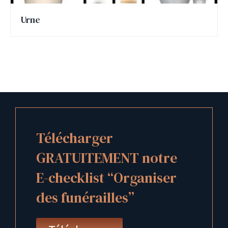
Urne
Télécharger
GRATUITEMENT notre
E-checklist “Organiser
des funérailles”